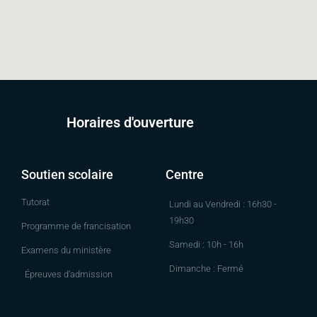
Horaires d'ouverture
Soutien scolaire
Centre
Tutorat
Lundi au Vendredi : 16h30 -
19h30
Programme de francisation
Samedi : 10h - 16h
Examens du ministère
Dimanche : Fermé
Épreuves d'admission